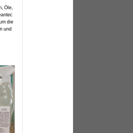
, Öle,
eantec
 um die
en und