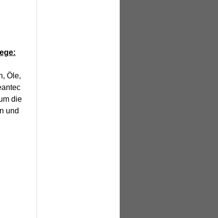
ege:
, Öle,
eantec
 um die
en und