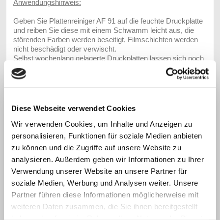
Anwendungshinweis:
Geben Sie Plattenreiniger AF 91 auf die feuchte Druckplatte
und reiben Sie diese mit einem Schwamm leicht aus, die
störenden Farben werden beseitigt, Filmschichten werden
nicht beschädigt oder verwischt.
Selbst wochenlang gelagerte Druckplatten lassen sich noch
problemlos für den Nachdruck aktivieren. In jedem Fall
anschließend mit Wasser neutralisieren.
Bitte Produkt im unverdünnten Zustand vorab an einer
Diese Webseite verwendet Cookies
unauffälligen Stelle testen!
Wir verwenden Cookies, um Inhalte und Anzeigen zu
personalisieren, Funktionen für soziale Medien anbieten
zu können und die Zugriffe auf unsere Website zu
analysieren. Außerdem geben wir Informationen zu Ihrer
Verwendung unserer Website an unsere Partner für
PLATTENREINIGER AF 81
soziale Medien, Werbung und Analysen weiter. Unsere
Partner führen diese Informationen möglicherweise mit
Plattenreiniger AF 81 ist zum
Gebrauch bei allen verwendeten
weiteren Daten zusammen, die Sie ihnen bereitgestellt
Druckplatten (der uns bekannten
haben oder die sie im Rahmen Ihrer Nutzung der Dienste