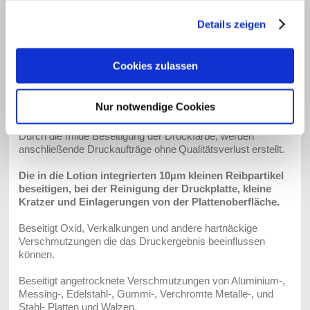
Druckplattenhersteller) im Nass –
gesammelt haben.
Offset bestens geeignet.
Details zeigen
AF 81 beseitigt angetrocknete
Druckfarbe von archivierten und
Cookies zulassen
eingelagerten Druckplatten.
Verwenden Sie vor dem Neuandruck, nach kurzer Standzeit
der Druckmaschine, AF 81 und es entsteht kein
Nur notwendige Cookies
Qualitätsverlust, der nachher die geleistete Arbeit mindert.
Durch die milde Beseitigung der Druckfarbe, werden
anschließende Druckaufträge ohne
Qualitätsverlust erstellt.
Die in die Lotion integrierten 10µm kleinen Reibpartikel
beseitigen, bei der Reinigung der Druckplatte, kleine
Kratzer und Einlagerungen von der Plattenoberfläche.
Beseitigt Oxid, Verkalkungen und andere hartnäckige
Verschmutzungen die das Druckergebnis beeinflussen
können.
Beseitigt angetrocknete Verschmutzungen von Aluminium-,
Messing-, Edelstahl-, Gummi-, Verchromte Metalle-, und
Stahl- Platten und Walzen.